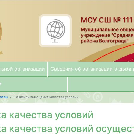
МОУ СШ № 111
Муниципальное обще
учреждение "Средняя
района Волгограда"
льной организации
Сведения об организации отдыха 
делы
Независимая оценка качества условий
а качества условий
а качества условий осущес