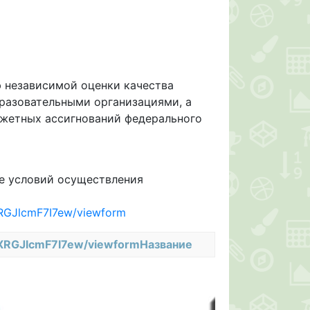
 независимой оценки качества
разовательными организациями, а
жетных ассигнований федерального
ве условий осуществления
RGJlcmF7I7ew/viewform
XRGJlcmF7I7ew/viewformНазвание