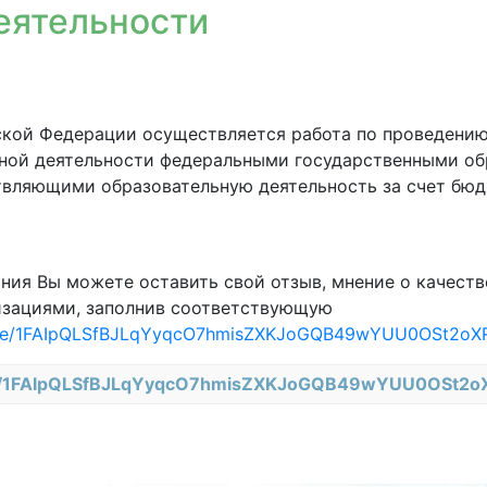
еятельности
кой Федерации осуществляется работа по проведению
ной деятельности федеральными государственными об
вляющими образовательную деятельность за счет бюд
ния Вы можете оставить свой отзыв, мнение о качест
изациями, заполнив соответствующую
s/d/e/1FAIpQLSfBJLqYyqcO7hmisZXKJoGQB49wYUU0OSt2oX
d/e/1FAIpQLSfBJLqYyqcO7hmisZXKJoGQB49wYUU0OSt2o