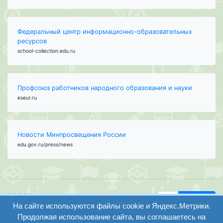
Федеральный центр информационно-образовательных
ресурсов
school-collection.edu.ru
Профсоюз работников народного образования и науки
eseur.ru
Новости Минпросвещения России
edu.gov.ru/press/news
ООО "Центр
Найти
образования и
На сайте используются файлы cookie и Яндекс.Метрики.
вход
консалтинга"
Продолжая использование сайта, вы соглашаетесь на
Версия